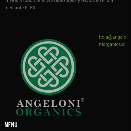
Envíos a todo Chile: Via Bluexpress y envios en el dia
mediante FLEX .
hola@angelo
niorganics.cl
MENU